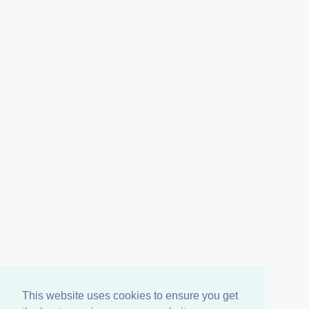
Sede operativa Gussola (CR):
VIa XX Settembre, 21/F
26040 Gussola (CR)
Tel. 0375 260948
Sede operativa Parma:
VIa Don Angelo Calzolari, 61
43126 Parma (PR)
Tel. 0521 233905
Follow us on:
This website uses cookies to ensure you get