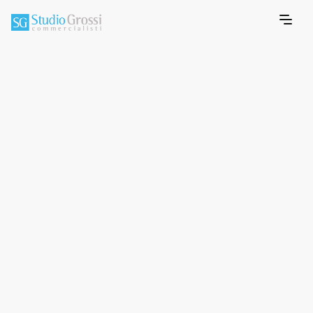
CONSULENZE
Consulenza paghe
& contenzioso
Collaboriamo con il cliente nella
corretta organizzazione della forza
lavoro, nel corretto inquadramento
della forza lavoro definendo il
corretto Contratto Collettivo
Nazionale del Lavoro ed i corretti
livelli di assunzione.