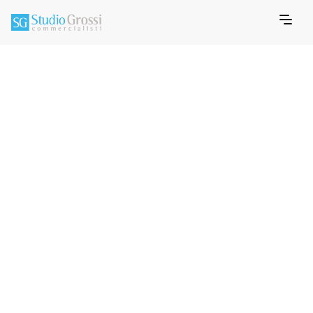
APRIL 3, 2025
MEMO INFORMATIVO FISCALE
Info Fiscale -
Rottamazione quater:
al via le richieste di
riammissione per i
decaduti