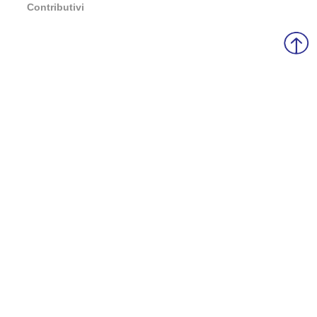
Contributivi
Sede operativa Gussola (CR):
VIa XX Settembre, 21/F
26040 Gussola (CR)
Tel. 0375 260948