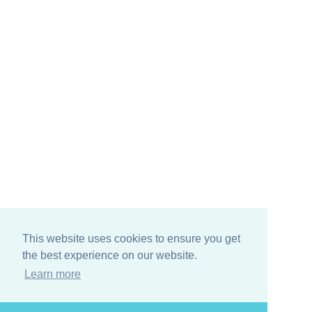
VIa XX Settembre, 21/F
26040 Gussola (CR)
Tel. 0375 260948
Sede operativa Parma:
VIa Don Angelo Calzolari, 61
43126 Parma (PR)
Tel. 0521 233905
Follow us on:
This website uses cookies to ensure you get
the best experience on our website.
Learn more
Design e Code: Nafta Studio