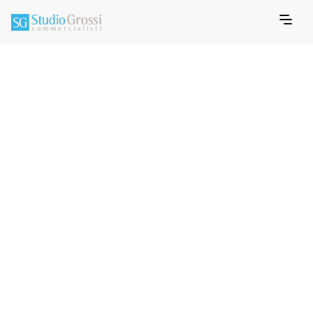
JANUARY 10, 2022
MEMO INFORMATIVO PAGHE
Info Paghe - new
mese di Gennaio 2022