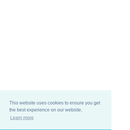
VIa XX Settembre, 21/F
26040 Gussola (CR)
Tel. 0375 260948
Sede operativa Parma:
VIa Don Angelo Calzolari, 61
43126 Parma (PR)
Tel. 0521 233905
Follow us on:
This website uses cookies to ensure you get
the best experience on our website.
Learn more
Design e Code: Nafta Studio