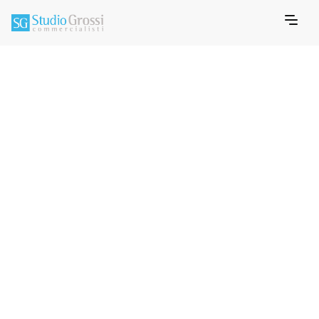
FEBRUARY 19, 2026
MEMO INFORMATIVO FISCALE
Info Fiscale, Scadenze
Fiscali 2026