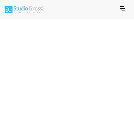
FEBRUARY 11, 2022
MEMO INFORMATIVO FISCALE
SCADENZE FISCALI
2022