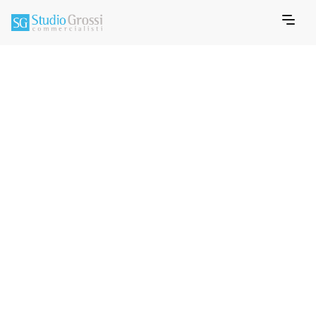
FEBRUARY 25, 2026
MEMO INFORMATIVO FISCALE
Info Fiscale,
Compensazioni 2026
- modifica normativa