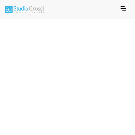
JANUARY 28, 2019
MEMO INFORMATIVO FISCALE
Maxi
ammortamento