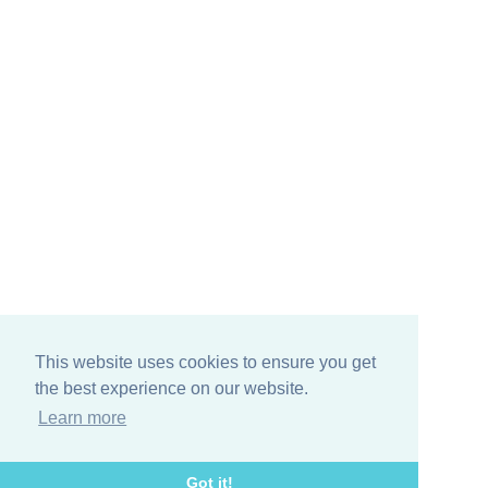
26040 Gussola (CR)
Tel. 0375 260948
Sede operativa Parma:
VIa Don Angelo Calzolari, 61
43126 Parma (PR)
Tel. 0521 233905
Follow us on:
This website uses cookies to ensure you get
the best experience on our website.
Learn more
Design e Code: Nafta Studio
Got it!