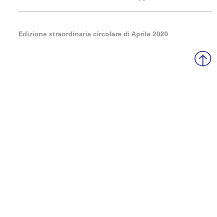
Edizione straordinaria circolare di Aprile 2020
Sede operativa Gussola (CR):
VIa XX Settembre, 21/F