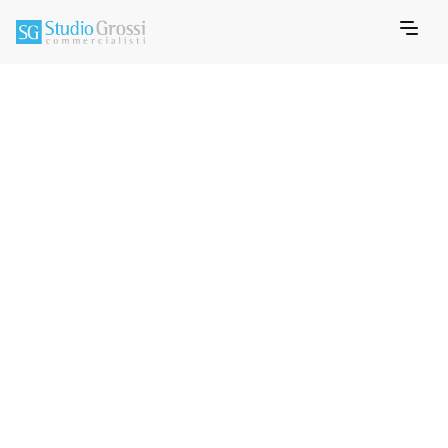
JANUARY 12, 2020
MEMO INFORMATIVO FISCALE
Pagamenti Tracciati
e detrazioni in
dichiarazione_Gennaio
2020