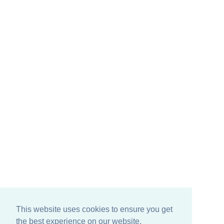
Sede operativa Gussola (CR):
VIa XX Settembre, 21/F
26040 Gussola (CR)
Tel. 0375 260948
Sede operativa Parma:
VIa Don Angelo Calzolari, 61
43126 Parma (PR)
Tel. 0521 233905
Follow us on:
This website uses cookies to ensure you get
the best experience on our website.